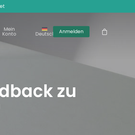
et
Mein
Anmelden
Konto
Deutsch
edback zu
