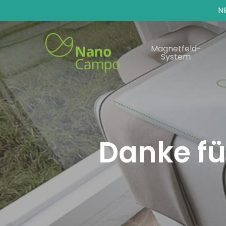
N
Magnetfeld-
System
Danke fü