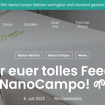
EWS: NanoCampo Matten verfügbar und Versand gestart
Über
Partner
Shop
Studien
uns
Shops
Nano-Matte
NanoCampo
News
r euer tolles Fe
NanoCampo! 
6. Juli 2025
No Comments