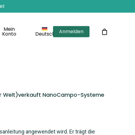
et
Mein
Anmelden
Konto
Deutsch
 der Welt)verkauft NanoCampo-Systeme
anleitung angewendet wird. Er trägt die