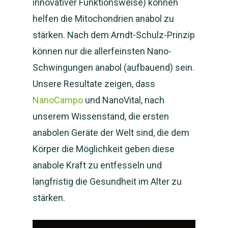
innovativer Funktionsweise) können
helfen die Mitochondrien anabol zu
stärken. Nach dem Arndt-Schulz-Prinzip
können nur die allerfeinsten Nano-
Schwingungen anabol (aufbauend) sein.
NEWS: NanoCampo M
Unsere Resultate zeigen, dass
verfügbar und Versan
gestartet
NanoCampo
und NanoVital, nach
unserem Wissenstand, die ersten
Magnetfeld-
anabolen Geräte der Welt sind, die dem
Körper die Möglichkeit geben diese
System
anabole Kraft zu entfesseln und
Shop
Magnetfeld-System M
langfristig die Gesundheit im Alter zu
stärken.
Magnetfeld-System Ti
Studien
Shop – Matte kaufen
Anleitung und Handb
Matte mieten