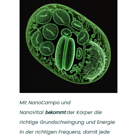
Über uns
Fragen und FAQ
Bio-Energie
Partner Shop
Über uns
Seminare
Partner werden
Mein Konto
Selbergesundwerden
Beratung
FormSlim Shop
Deutsch
Blog
Selberschlankwerden
Anmelden
English
(
Englisch
)
Kontaktform
Mit NanoCampo und
NanoVital
der Körper die
bekommt
richtige Grundschwingung und Energie
in der richtigen Frequenz, damit jede