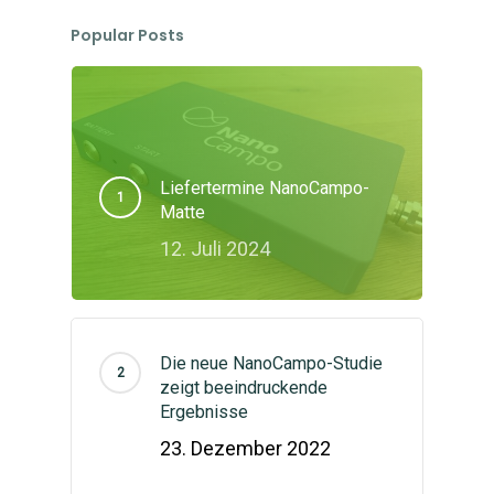
Studien
Shop – Matte kaufen
Popular Posts
Anleitung und Handb
Matte mieten
Über uns
Fragen und FAQ
Bio-Energie
Partner Shop
Über uns
Seminare
Partner werden
Mein Konto
Selbergesundwerden
Liefertermine NanoCampo-
Matte
Beratung
FormSlim Shop
Deutsch
12. Juli 2024
Blog
Selberschlankwerden
Anmelden
English
(
Englisch
)
Kontaktform
Die neue NanoCampo-Studie
zeigt beeindruckende
Ergebnisse
23. Dezember 2022