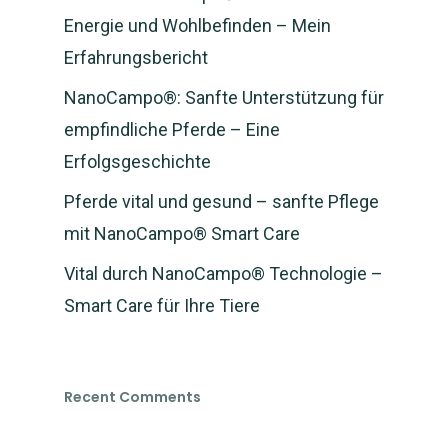
Energie und Wohlbefinden – Mein
Erfahrungsbericht
NanoCampo®: Sanfte Unterstützung für
empfindliche Pferde – Eine
Erfolgsgeschichte
NEWS: NanoCampo M
Pferde vital und gesund – sanfte Pflege
verfügbar und Versan
mit NanoCampo® Smart Care
gestartet
Vital durch NanoCampo® Technologie –
Smart Care für Ihre Tiere
Magnetfeld-
System
Shop
Recent Comments
Magnetfeld-System M
Magnetfeld-System Ti